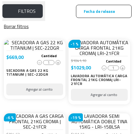
FILTROS
Fecha de release
-
1 %
Cantidad
$
669
,
00
$
1041
,
10
Cantidad
－
＋
$
1029
,
00
－
＋
SECADORA A GAS 22 KG
TITANIUM | SEC-22DGR
LAVADORA AUTOMÁTICA CARGA
FRONTAL 21KG CROMA| LRI-
21FCR
-
6 %
-
19 %