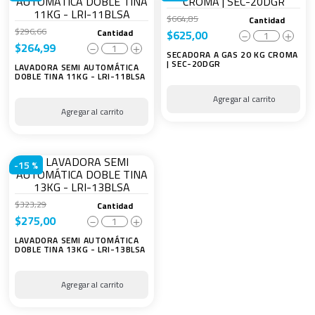
$
664
,
85
Cantidad
$
296
,
66
Cantidad
$
625
,
00
－
＋
$
264
,
99
－
＋
SECADORA A GAS 20 KG CROMA
| SEC-20DGR
LAVADORA SEMI AUTOMÁTICA
DOBLE TINA 11KG - LRI-11BLSA
-
15 %
$
323
,
29
Cantidad
$
275
,
00
－
＋
LAVADORA SEMI AUTOMÁTICA
DOBLE TINA 13KG - LRI-13BLSA