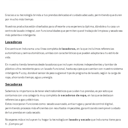
Gracias a su tecnología brinda a tus prendas delicadas el cuidado adecuado, permitiendo que duren
por mucho más tiempo.
Nuestros productos están diseñados para ofrecerte una experiencia óptima, dándole a tu casa un
centro de lavado integral, con funcionalidades que permiten que el trabajo de limpieza y secado sea
más potente e inteligente.
Lavadoras
Encuentra en Indurama una línea completa de
lavadoras,
en la que incluímos referencias
automáticas y semiautomáticas, ambas con características que pueden adaptarse a tu estilo de
vida.
En nuestra tienda tenemos desde lavadoras que incluyen motores independientes y tambor de
plástico ultra resistente para un lavado funcional, hasta equipos que cuentan con nuestro sistema
inteligente Fuzzy, donde el sensor de peso sugiere el tipo de programa de lavado, según la carga de
ropa, ahorrando tiempo, agua y energía.
Secadoras
Sabemos la importancia de tener electrodomésticos que cuiden tus prendas, es por esto que
contamos con una categoría muy completa de
secadoras de ropa,
en las que se destacan
referencias a gas y eléctricas.
Estos incorporan funciones como: secado avanzado, antiarrugas y panel de control digital,
permitiendo procesos más eficientes con resultados impecables, garantizando siempre el cuidado
de tus prendas en cada secado.
No esperes más e incluye en tu hogar la tecnología en
lavado y secado
que Indurama tiene para
ti. ¡Compra ya!