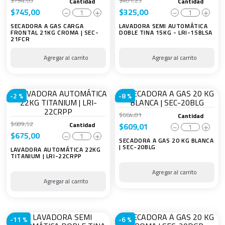
$
794
,
63
$
401
,
23
Cantidad
Cantidad
$
745
,
00
$
325
,
00
－
＋
－
＋
SECADORA A GAS CARGA
LAVADORA SEMI AUTOMÁTICA
FRONTAL 21KG CROMA | SEC-
DOBLE TINA 15KG - LRI-15BLSA
21FCR
-
2 %
-
8 %
$
664
,
81
Cantidad
$
689
,
52
Cantidad
$
609
,
01
－
＋
$
675
,
00
－
＋
SECADORA A GAS 20 KG BLANCA
| SEC-20BLG
LAVADORA AUTOMÁTICA 22KG
TITANIUM | LRI-22CRPP
-
11 %
-
6 %