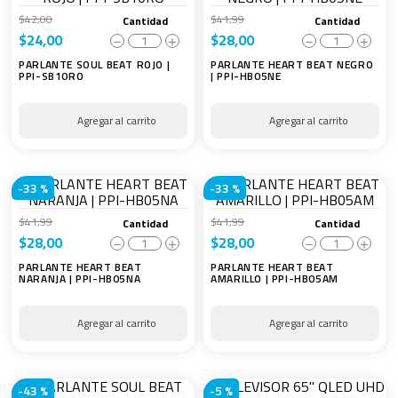
$
42
,
00
$
41
,
99
Cantidad
Cantidad
$
24
,
00
$
28
,
00
－
＋
－
＋
PARLANTE SOUL BEAT ROJO |
PARLANTE HEART BEAT NEGRO
PPI-SB10RO
| PPI-HB05NE
-
33 %
-
33 %
$
41
,
99
$
41
,
99
Cantidad
Cantidad
$
28
,
00
$
28
,
00
－
＋
－
＋
PARLANTE HEART BEAT
PARLANTE HEART BEAT
NARANJA | PPI-HB05NA
AMARILLO | PPI-HB05AM
-
43 %
-
5 %