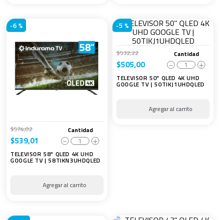
-
6 %
-
5 %
$
532
,
22
Cantidad
$
505
,
00
－
＋
TELEVISOR 50" QLED 4K UHD
GOOGLE TV | 50TIKJ1UHDQLED
$
574
,
02
Cantidad
$
539
,
01
－
＋
TELEVISOR 58" QLED 4K UHD
GOOGLE TV | 58TIKN3UHDQLED