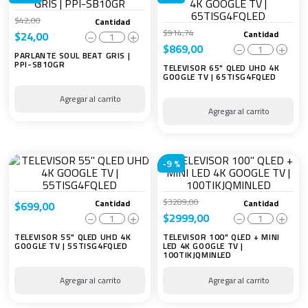
$
42
,
00
Cantidad
$
914
,
74
Cantidad
$
24
,
00
－
＋
$
869
,
00
－
＋
PARLANTE SOUL BEAT GRIS |
PPI-SB10GR
TELEVISOR 65" QLED UHD 4K
GOOGLE TV | 65TISG4FQLED
-
9 %
$
3289
,
00
Cantidad
Cantidad
$
699
,
00
$
2999
,
00
－
＋
－
＋
TELEVISOR 55" QLED UHD 4K
TELEVISOR 100" QLED + MINI
GOOGLE TV | 55TISG4FQLED
LED 4K GOOGLE TV |
100TIKJQMINLED