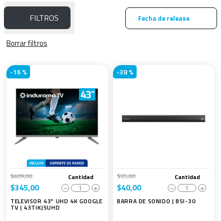
FILTROS
Fecha de release
-
16 %
-
38 %
$
409
,
00
$
65
,
00
Cantidad
Cantidad
$
345
,
00
$
40
,
00
－
＋
－
＋
TELEVISOR 43" UHD 4K GOOGLE
BARRA DE SONIDO | BSI-30
TV | 43TIKJ5UHD