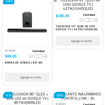
-
19 %
Cantidad
$
385
,
00
－
＋
TELEVISOR 43" QLED 4K UHD
GOOGLE TV | 43TIKJ1UHDQLED
$
110
,
00
Cantidad
$
89
,
00
－
＋
BARRA DE SONIDO | BSI-80
-
3 %
-
28 %
$
120
,
01
Cantidad