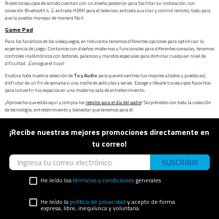
Nuestros equipos de sonido cuentan con un diseño posterior para facilitar su instalación, con
conexión Bluetooth 4.2, entrada HDMI para el televisor, entrada auxiliar y control remoto, todo para
que la puedas manejar de manera fácil.
Game Pad
Para los fanáticos de los videojuegos, en Indurama tenemos diferentes opciones para optimizar la
experiencia de juego. Contamos con diseños modernos y funcionales para diferentes consolas; tenemos
controles inalámbricos con botones, palancas y mandos especiales para dominar cualquier nivel de
dificultad. ¡Consigue el tuyo!
Explora toda nuestra selección de
Tv y Audio
para que encuentres tus mejores aliados y puedas así,
disfrutar de un fin de semana o una noche de películas y series. Escoge y llévate tus equipos favoritos
para convertir tus espacios en una moderna sala de entretenimiento.
¡Aprovecha que estás aquí y compra los
regalos para el día del padre
! Sorpréndelo con toda la colección
de tecnología, entretenimiento y bienestar que tenemos para él.
¡Recibe nuestras mejores promociones directamente en
tu correo!
SUSCRIBIR
He leído los
términos y condiciones
generales
He leído la
política de privacidad
y acepto de forma
expresa, libre, inequívoca y voluntaria.