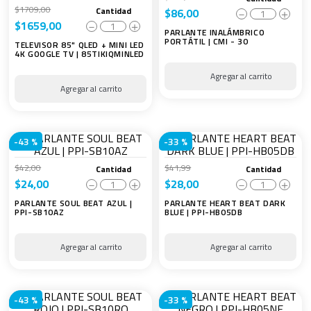
$
1709
,
00
Cantidad
$
86
,
00
－
＋
$
1659
,
00
－
＋
PARLANTE INALÁMBRICO
PORTÁTIL | CMI - 30
TELEVISOR 85" QLED + MINI LED
4K GOOGLE TV | 85TIKIQMINLED
-
43 %
-
33 %
$
42
,
00
$
41
,
99
Cantidad
Cantidad
$
24
,
00
$
28
,
00
－
＋
－
＋
PARLANTE SOUL BEAT AZUL |
PARLANTE HEART BEAT DARK
PPI-SB10AZ
BLUE | PPI-HB05DB
-
43 %
-
33 %