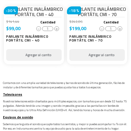
-
30 %
-
18 %
$
141
,
44
$
242
,
86
Cantidad
Cantidad
$
99
,
00
$
199
,
00
－
＋
－
＋
PARLANTE INALÁMBRICO
PARLANTE INALÁMBRICO
PORTÁTIL CMI - 40
PORTÁTIL CMI - 70
Contamos con una amplia variedad de televisores y barras de sonido de última generación, fáciles de
instalar y de diferentes tamaños para que puedas ajustarlos a todos tus espacios.
Televisores
Nuestros televisores están diseñados para múltiples espacios, con tamaños que van desde 32 hasta 75
pulgadas. Además tendrás una imagen y sonido impecable, gracias a las pantallas sin bordes de
nuestros equipos y la Ultra Alta Definición (UHD) 4K. Así, tendrás horas y horas de mucha diversión.
Equipos de sonido
Sabemos que te gusta el sonido que capte todos tus sentidos, y mejor si puedes acompañar tu Tv con él.
Por eso, en Indurama encuentra tu equipo de audio para la sala de entretenimiento de tu hogar.