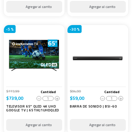
-
5 %
-
30 %
$
773
,
99
$
84
,
00
Cantidad
Cantidad
$
739
,
00
$
59
,
00
－
＋
－
＋
TELEVISOR 65" QLED 4K UHD
BARRA DE SONIDO | BSI-60
GOOGLE TV | 65TIKJ1UHDQLED