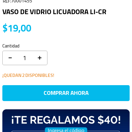
70001455
VASO DE VIDRIO LICUADORA LI-CR
$
19
,
00
Cantidad
－
＋
¡QUEDAN
2
DISPONIBLES!
COMPRAR AHORA