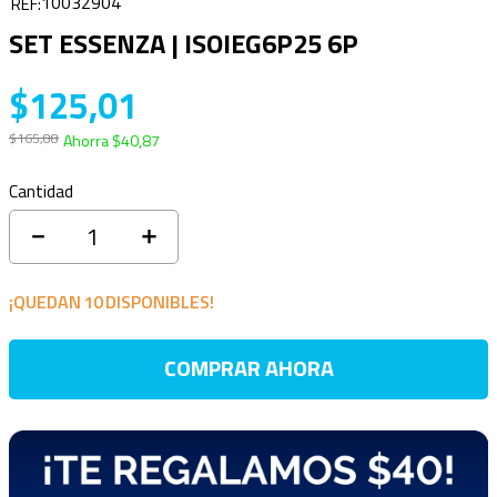
10032904
SET ESSENZA | ISOIEG6P25 6P
$
125
,
01
$
165
,
88
Ahorra
$
40
,
87
Cantidad
－
＋
¡QUEDAN
10
DISPONIBLES!
COMPRAR AHORA