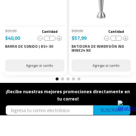
$
65
,
00
$
69
,
89
Cantidad
Cantidad
$
40
,
00
$
57
,
99
－
＋
－
＋
BARRA DE SONIDO | BSI-30
BATIDORA DE INMERSIÓN IND
IBINE24 NE
¡Recibe nuestras mejores promociones directamente en
tu correo!
SUSCRIBIR
He leído los
términos y condiciones
generales
He leído la
política de privacidad
y acepto de forma