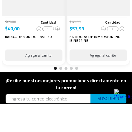
$
65
,
00
$
69
,
89
Cantidad
Cantidad
$
40
,
00
$
57
,
99
－
＋
－
＋
BARRA DE SONIDO | BSI-30
BATIDORA DE INMERSIÓN IND
IBINE24 NE
¡Recibe nuestras mejores promociones directamente en
tu correo!
SUSCRIBIR
He leído los
términos y condiciones
generales
He leído la
política de privacidad
y acepto de forma
expresa, libre, inequívoca y voluntaria.