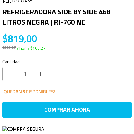
10037455
REFRIGERADORA SIDE BY SIDE 468
LITROS NEGRA | RI-760 NE
$
819
,
00
$
925
,
27
Ahorra
$
106
,
27
Cantidad
－
＋
¡QUEDAN
5
DISPONIBLES!
COMPRAR AHORA