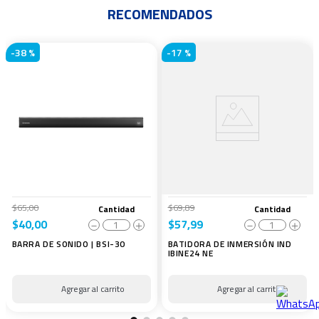
RECOMENDADOS
-
38 %
-
17 %
$
65
,
00
$
69
,
89
Cantidad
Cantidad
$
40
,
00
$
57
,
99
－
＋
－
＋
BARRA DE SONIDO | BSI-30
BATIDORA DE INMERSIÓN IND
IBINE24 NE