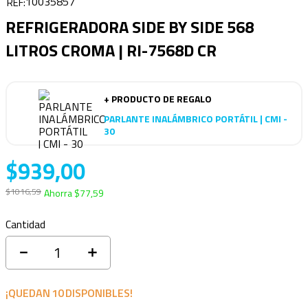
10035857
REFRIGERADORA SIDE BY SIDE 568
LITROS CROMA | RI-7568D CR
+ PRODUCTO DE REGALO
PARLANTE INALÁMBRICO PORTÁTIL | CMI -
30
$
939
,
00
$
1016
,
59
Ahorra
$
77
,
59
Cantidad
－
＋
¡QUEDAN
10
DISPONIBLES!