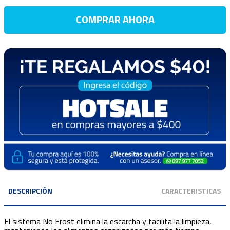
COMPRAR AHORA
DESCRIPCIÓN
CARACTERISTICAS
El sistema No Frost elimina la escarcha y facilita la limpieza,