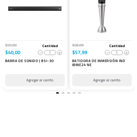
$
65
,
00
$
69
,
89
Cantidad
Cantidad
$
40
,
00
$
57
,
99
－
＋
－
＋
BARRA DE SONIDO | BSI-30
BATIDORA DE INMERSIÓN IND
IBINE24 NE
¡Recibe nuestras mejores promociones directamente en
tu correo!
SUSCRIBIR
He leído los
términos y condiciones
generales