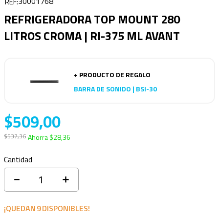
30001768
REFRIGERADORA TOP MOUNT 280
LITROS CROMA | RI-375 ML AVANT
+ PRODUCTO DE REGALO
BARRA DE SONIDO | BSI-30
$
509
,
00
$
537
,
36
Ahorra
$
28
,
36
Cantidad
－
＋
¡QUEDAN
9
DISPONIBLES!