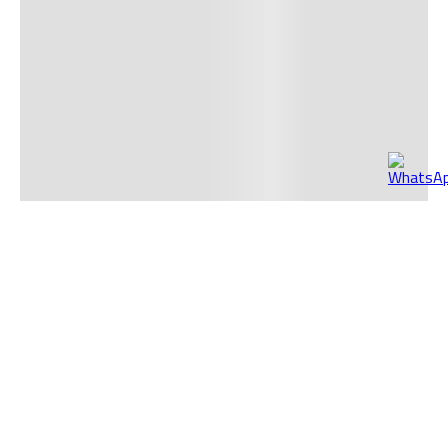
¡Recibe nuestras mejores promociones directamente en
tu correo!
SUSCRIBIR