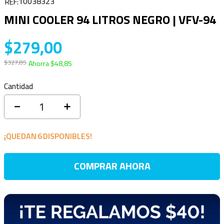
10038323
MINI COOLER 94 LITROS NEGRO | VFV-94
$
279
,
00
$
327
,
85
Ahorra
$
48
,
85
Cantidad
－
＋
¡QUEDAN
6
DISPONIBLES!
COMPRAR AHORA