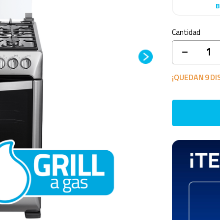
B
Cantidad
－
¡QUEDAN
9
DI