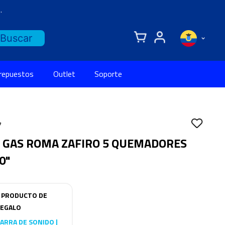
.
 repuestos
Outlet
Soporte
7
A GAS ROMA ZAFIRO 5 QUEMADORES
0"
 PRODUCTO DE
EGALO
ARRA DE SONIDO |