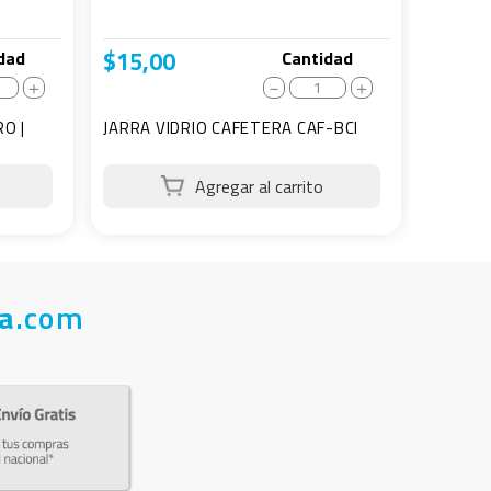
$
15
,
00
dad
Cantidad
＋
－
＋
O |
JARRA VIDRIO CAFETERA CAF-BCI
a
.com