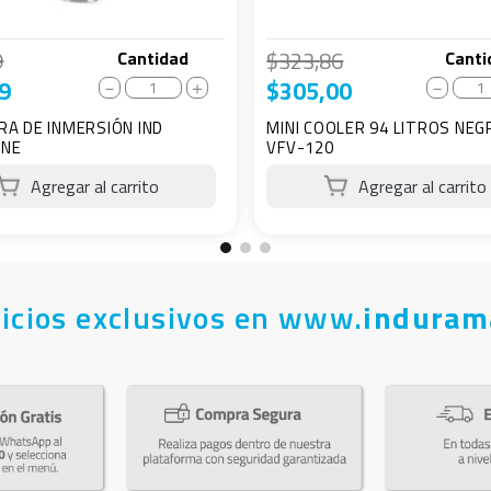
9
$
323
,
86
Cantidad
Canti
9
$
305
,
00
－
＋
－
RA DE INMERSIÓN IND
MINI COOLER 94 LITROS NEGR
 NE
VFV-120
icios exclusivos en www.
induram