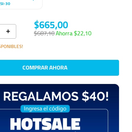
SI-30
$
665
,
00
＋
$
687
,
10
Ahorra
$
22
,
10
SPONIBLES!
COMPRAR AHORA