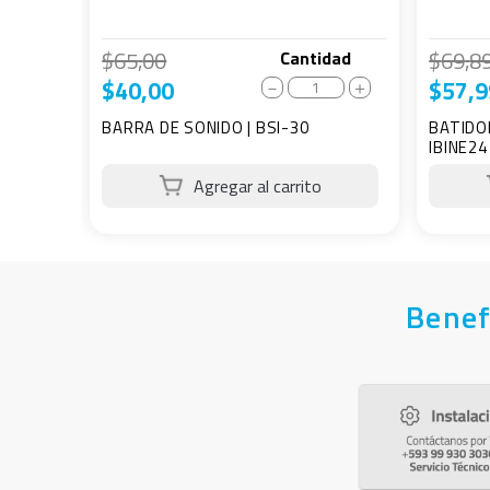
$
65
,
00
$
69
,
8
Cantidad
$
40
,
00
$
57
,
9
－
＋
BARRA DE SONIDO | BSI-30
BATIDO
IBINE24
Benef