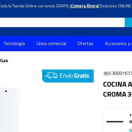
Toda la Tienda Online con envío GRATIS
¡Compra Ahora!
Exclusivo ONLINE 
Tecnología
Línea comercial
Ofertas
Accesorios y
 Gas
3000167
COCINA 
CROMA 3
+
R
B