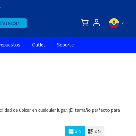
.
 repuestos
Outlet
Soporte
lidad de ubicar en cualquier lugar. ¡El tamaño perfecto para
x 4
x 5