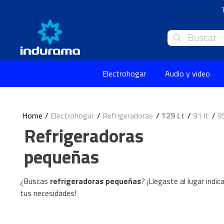
Buscar
Electrohogar
Audio y video
Electrohogar
Refrigeradoras
129 Lt
91 lt
9
Refrigeradoras
pequeñas
¿Buscas
refrigeradoras pequeñas
? ¡Llegaste al lugar indi
tus necesidades!