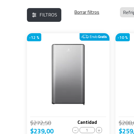
Refri
FILTROS
-
12 %
-
10 %
$
272
,
50
$
288
,
Cantidad
$
239
,
00
$
259
－
＋