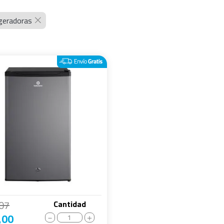
geradoras
07
Cantidad
,
00
－
＋