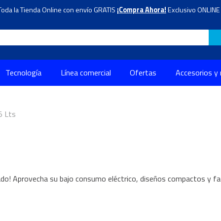
Toda la Tienda Online con envío GRATIS
¡Compra Ahora!
Exclusivo ONLINE 
Tecnología
Línea comercial
Ofertas
Accesorios y
5 Lts
cado! Aprovecha su bajo consumo eléctrico, diseños compactos y faci