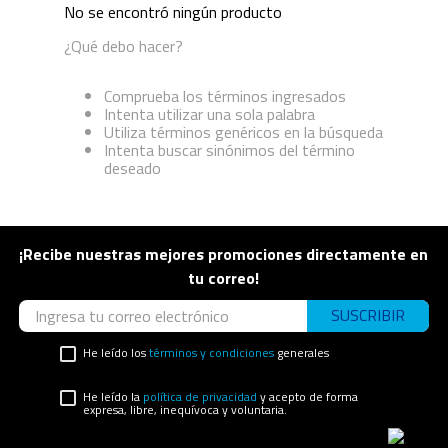
No se encontró ningún producto
¿Qué debo hacer?
Comprueba los términos ingresados
Intenta utilizar una sola palabra
Utiliza términos genéricos en la búsqueda
Intenta buscar sinónimos del término
deseado
¡Recibe nuestras mejores promociones directamente en
tu correo!
SUSCRIBIR
He leído los
términos y condiciones
generales
He leído la
política de privacidad
y acepto de forma
expresa, libre, inequívoca y voluntaria.