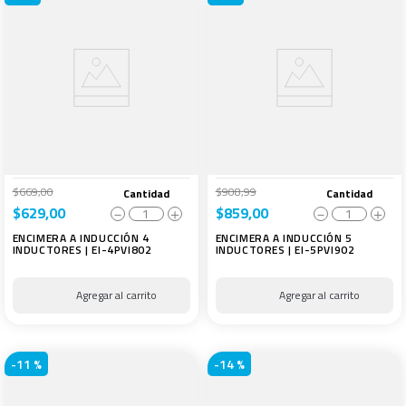
$
669
,
00
$
908
,
99
Cantidad
Cantidad
$
629
,
00
$
859
,
00
－
＋
－
＋
ENCIMERA A INDUCCIÓN 4
ENCIMERA A INDUCCIÓN 5
INDUCTORES | EI-4PVI802
INDUCTORES | EI-5PVI902
-
11 %
-
14 %