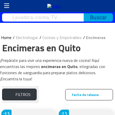
Lavadora, cocina, TV…
Electrohogar
Cocinas y Empotrables
Encimeras
Encimeras en Quito
¡Prepárate para vivir una experiencia nueva de cocina! Aquí
encuentras las mejores
encimeras en Quito
, integradas con
funciones de vanguardia para preparar platos deliciosos.
¡Encuentra la tuya!
FILTROS
Fecha de release
-
6 %
-
5 %