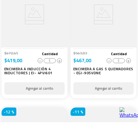
$
472
,
45
$
543
,
03
Cantidad
Cantidad
$
419
,
00
$
467
,
00
－
＋
－
＋
ENCIMERA A INDUCCIÓN 4
ENCIMERA A GAS 5 QUEMADORES
INDUCTORES | EI- 4PVI601
- EGI-905VDNE
-
12 %
-
11 %