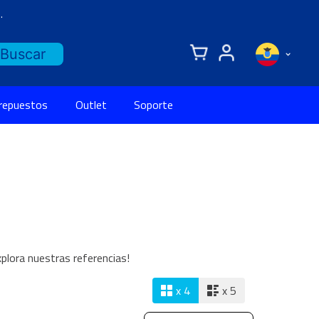
.
 repuestos
Outlet
Soporte
xplora nuestras referencias!
x 4
x 5