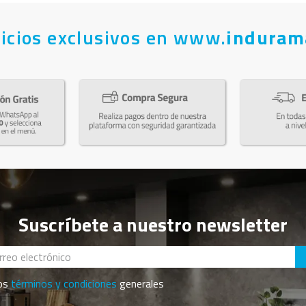
icios exclusivos en www.
induram
Suscríbete a nuestro newsletter
los
términos y condiciones
generales