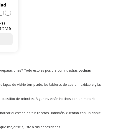
dad
＋
RZO
CROMA
 preparaciones? ¡Todo esto es posible con nuestras
cocinas
 tapas de vidrio templado, los tableros de acero inoxidable y las
en cuestión de minutos. Algunos, están hechos con un material
itorear el estado de tus recetas. También, cuentan con un doble
a que mejor se ajuste a tus necesidades.