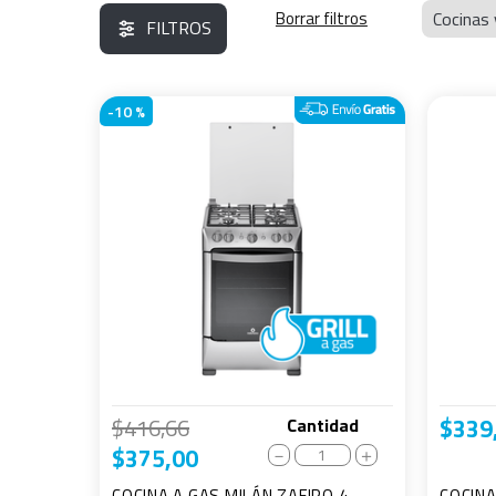
Cocinas
FILTROS
-
10 %
$
416
,
66
$
339
Cantidad
$
375
,
00
－
＋
COCINA A GAS MILÁN ZAFIRO 4
COCINA