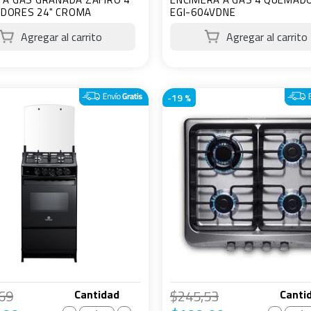
DORES 24" CROMA
EGI-604VDNE
-
19 %
69
$
245
,
53
Cantidad
Canti