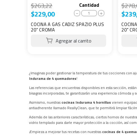
$
263
,
22
$
278
,
Cantidad
$
229
,
00
$
239
－
＋
COCINA A GAS CADIZ SPAZIO PLUS
COCINA
20" CROMA
20" C
¿Imaginas poder gestionar la temperatura de tus cocciones con aju
Indurama de 4 quemadores
!
Las referencias que encuentras disponibles en esta sección, están
bisagras incorporadas, te garantizarán una experiencia cómoda y se
Asimismo, nuestras
cocinas Indurama 4 hornillas
vienen equipada
antiadherente llamado ReallyClean, que te permitirá limpiar fáci
Además de las anteriores características, ciertos hornos de nuestr
vidrio templado para darle mayor protección a la cocción, así com
¡Empieza a mejorar tus recetas con nuestras
cocinas de 4 quema