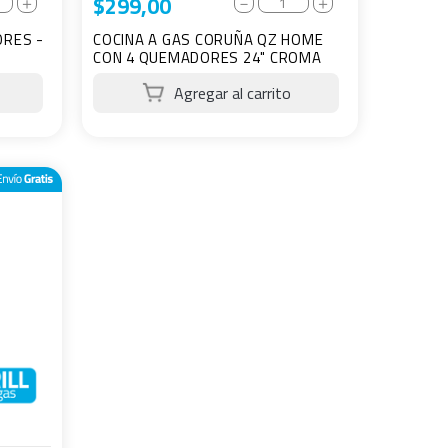
$
299
,
00
＋
－
＋
ORES -
COCINA A GAS CORUÑA QZ HOME
CON 4 QUEMADORES 24" CROMA