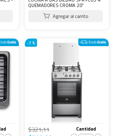
QUEMADORES CROMA 20"
-
7 %
$
321
,
11
dad
Cantidad