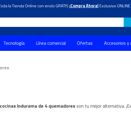
Toda la Tienda Online con envío GRATIS
¡Compra Ahora!
Exclusivo ONLINE 
Tecnología
Línea comercial
Ofertas
Accesorios y
ores
cocinas Indurama de 4 quemadores
son tu mejor alternativa. ¡E