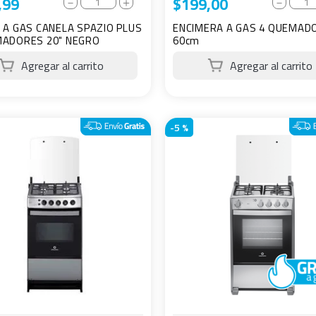
,
99
$
199
,
00
－
＋
－
 A GAS CANELA SPAZIO PLUS
ENCIMERA A GAS 4 QUEMAD
MADORES 20" NEGRO
60cm
-
5 %