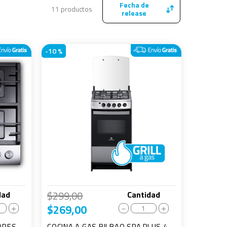
Fecha de
11
productos
release
-
10 %
$
299
,
00
dad
Cantidad
$
269
,
00
＋
－
＋
ORES -
COCINA A GAS BILBAO SPA PLUS 4