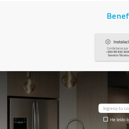
Benef
He leído 