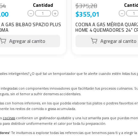
64
$
375
,
28
Cantidad
Canti
,
00
$
355
,
01
－
＋
－
 A GAS BILBAO SPAZIO PLUS
COCINA A GAS MÉRIDA QUA
ROMA
HOME 4 QUEMADORES 24" 
stes inteligentes? ¿O qué tal un temporizador que te alerte cuando estén listas tus
 integradas con componentes innovadores que facilitarán tus procesos culinarios. Sus
gura, sin el temor a sufrir derrames accidentales.
s con hornos inferiores, en los que podrás elaborar tus platos o postres favoritos 
lmente los restos de comida o grasa acumulada.
as
cocinas
contienen un gratinador ajustable y una luz amarilla para que puedas mon
o para distribuir uniformemente el calor por toda tu preparación.
dores
! Te invitamos a explorar todas las referencias que tenemos para ti y a elegir l