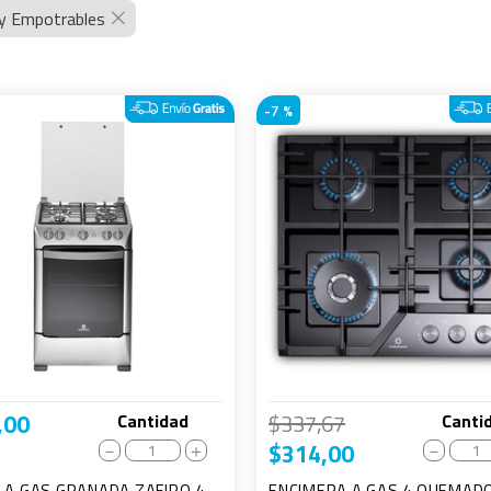
 y Empotrables
-
7 %
,
00
$
337
,
67
Cantidad
Canti
$
314
,
00
－
＋
－
 A GAS GRANADA ZAFIRO 4
ENCIMERA A GAS 4 QUEMAD