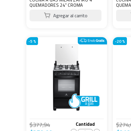
QUEMADORES 24" CROMA
QUEMA
-
5 %
-
20 %
$
377
,
94
$
274
,
Cantidad