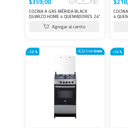
$
359
,
00
$
218
－
＋
COCINA A GAS MÉRIDA BLACK
COCINA
QUARZO HOME 4 QUEMADORES 24"
4 QUE
-
13 %
-
14 %