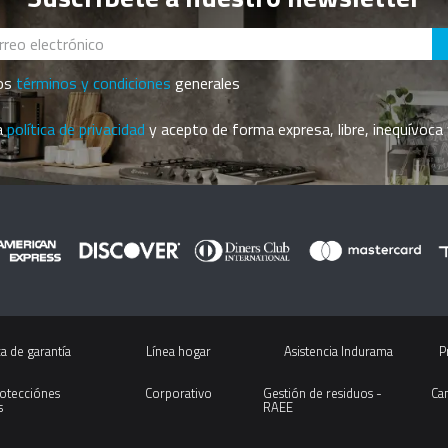
los
términos y condiciones
generales
la
política de privacidad
y acepto de forma expresa, libre, inequívoca 
ca de garantía
Línea hogar
Asistencia Indurama
P
rotecciónes 
Corporativo
Gestión de residuos - 
Ca
s
RAEE