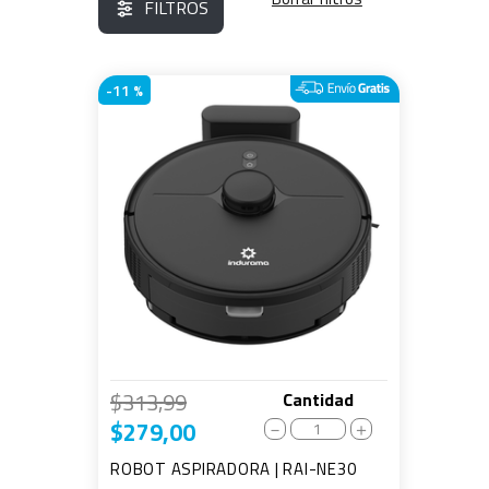
FILTROS
-
11 %
$
313
,
99
Cantidad
$
279
,
00
－
＋
ROBOT ASPIRADORA | RAI-NE30