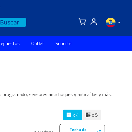
.
 repuestos
Outlet
Soporte
o programado, sensores antichoques y anticaídas y más.
x 4
x 5
Fecha de
1
producto