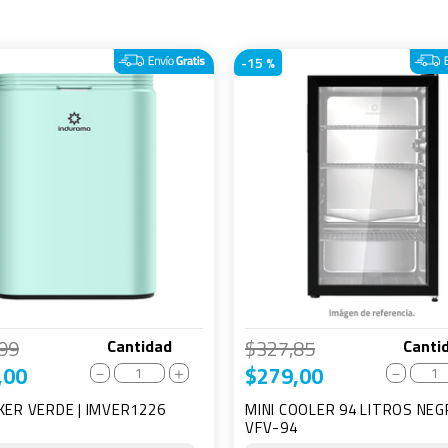
-
15 %
99
$
327
,
85
Cantidad
Canti
,
00
$
279
,
00
－
＋
－
KER VERDE | IMVER1226
MINI COOLER 94 LITROS NEG
VFV-94