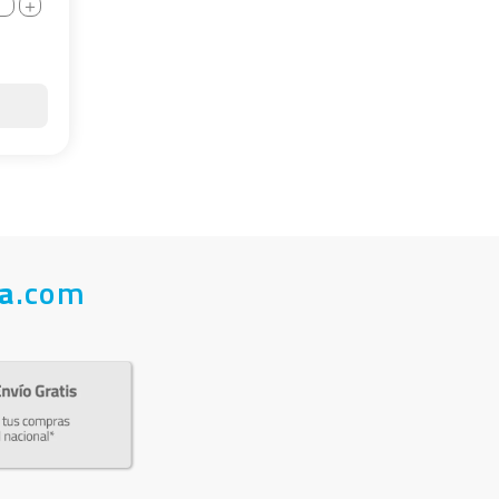
＋
a
.com