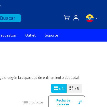
.
 repuestos
Outlet
Soporte
lígelo según la capacidad de enfriamiento deseada!
x 4
x 5
Fecha de
188
productos
release