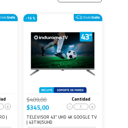
-
16 %
$
409
,
00
dad
Cantidad
$
345
,
00
＋
－
＋
RO |
TELEVISOR 43" UHD 4K GOOGLE TV
| 43TIKJ5UHD