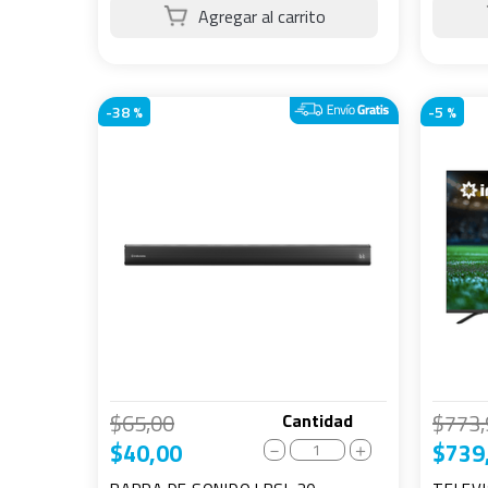
-
38 %
-
5 %
$
65
,
00
$
773
,
Cantidad
$
40
,
00
$
739
－
＋