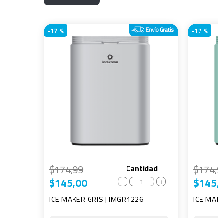
-
17 %
-
17 %
$
174
,
99
$
174
,
Cantidad
$
145
,
00
$
145
－
＋
ICE MAKER GRIS | IMGR1226
ICE MA