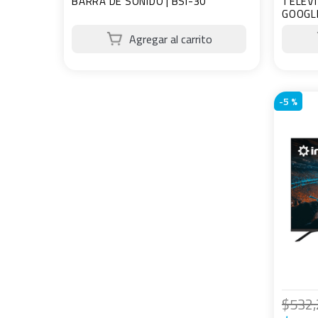
BARRA DE SONIDO | BSI-30
TELEVI
GOOGLE
-
5 %
$
532
,