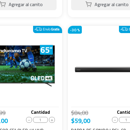
-
30 %
99
$
84
,
00
Cantidad
Canti
,
00
$
59
,
00
－
＋
－