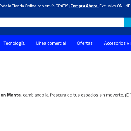
Toda la Tienda Online con envío GRATIS
¡Compra Ahora!
Exclusivo ONLINE 
Tecnología
Línea comercial
Ofertas
Accesorios y
s en Manta
, cambiando la frescura de tus espacios sin moverte. ¡E