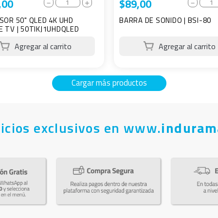
,
00
$
89
,
00
－
＋
－
SOR 50" QLED 4K UHD
BARRA DE SONIDO | BSI-80
 TV | 50TIKJ1UHDQLED
icios exclusivos en www.
induram