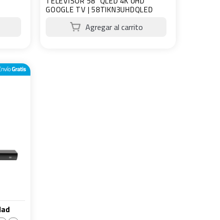
TELEVISOR 58" QLED 4K UHD
GOOGLE TV | 58TIKN3UHDQLED
dad