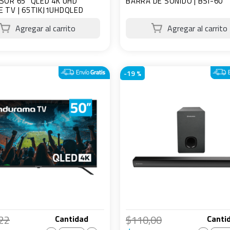
SOR 65" QLED 4K UHD
BARRA DE SONIDO | BSI-60
 TV | 65TIKJ1UHDQLED
-
19 %
22
$
110
,
00
Cantidad
Canti