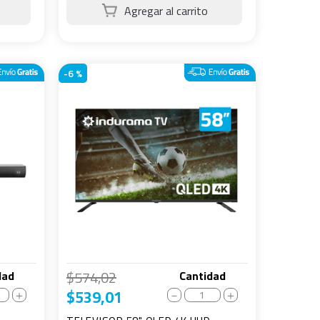
-
6 %
$
574
,
02
dad
Cantidad
$
539
,
01
＋
－
＋