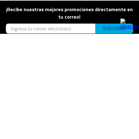
¡Recibe nuestras mejores promociones directamente en
tu correo!
SUSCRIBIR
He leído los
términos y condiciones
generales
He leído la
política de privacidad
y acepto de forma
expresa, libre, inequívoca y voluntaria.
Más información
Desarrollado por