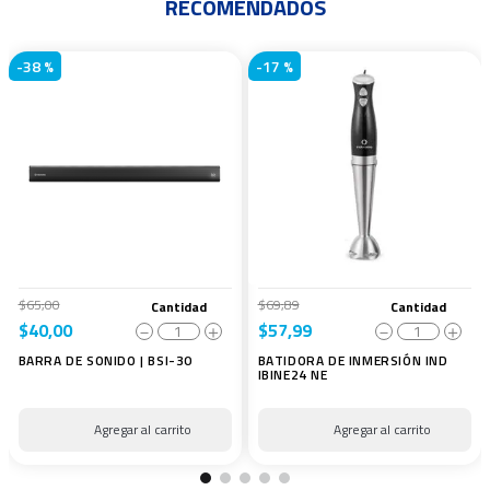
RECOMENDADOS
-
38 %
-
17 %
$
65
,
00
$
69
,
89
Cantidad
Cantidad
$
40
,
00
$
57
,
99
－
＋
－
＋
BARRA DE SONIDO | BSI-30
BATIDORA DE INMERSIÓN IND
IBINE24 NE